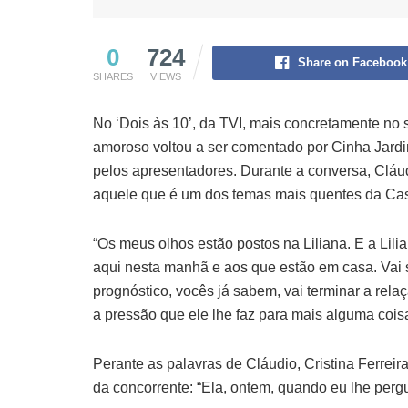
0
724
Share on Facebook
SHARES
VIEWS
No ‘Dois às 10’, da TVI, mais concretamente no 
amoroso voltou a ser comentado por Cinha Jard
pelos apresentadores. Durante a conversa, Cláu
aquele que é um dos temas mais quentes da Ca
“Os meus olhos estão postos na Liliana. E a Lil
aqui nesta manhã e aos que estão em casa. Vai 
prognóstico, vocês já sabem, vai terminar a rel
a pressão que ele lhe faz para mais alguma coisa
Perante as palavras de Cláudio, Cristina Ferrei
da concorrente: “Ela, ontem, quando eu lhe pergu