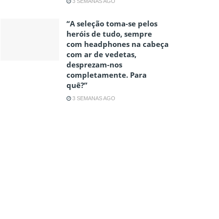
3 SEMANAS AGO
“A seleção toma-se pelos
heróis de tudo, sempre
com headphones na cabeça
com ar de vedetas,
desprezam-nos
completamente. Para
quê?”
3 SEMANAS AGO