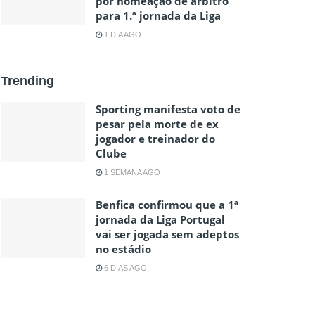
por nomeação de árbitro
para 1.ª jornada da Liga
1 DIA AGO
Trending
Sporting manifesta voto de
pesar pela morte de ex
jogador e treinador do
Clube
1 SEMANA AGO
Benfica confirmou que a 1ª
jornada da Liga Portugal
vai ser jogada sem adeptos
no estádio
6 DIAS AGO