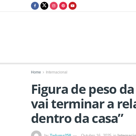
Home
Internacional
Figura de peso da 
vai terminar a re
dentro da casa”
by
Taduma258
Outubro 16, 2025
in
Internaci