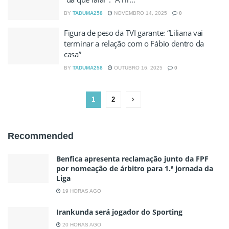
BY
TADUMA258
NOVEMBRO 14, 2025
0
Figura de peso da TVI garante: “Liliana vai
terminar a relação com o Fábio dentro da
casa”
BY
TADUMA258
OUTUBRO 16, 2025
0
1
2
Recommended
Benfica apresenta reclamação junto da FPF
por nomeação de árbitro para 1.ª jornada da
Liga
19 HORAS AGO
Irankunda será jogador do Sporting
20 HORAS AGO