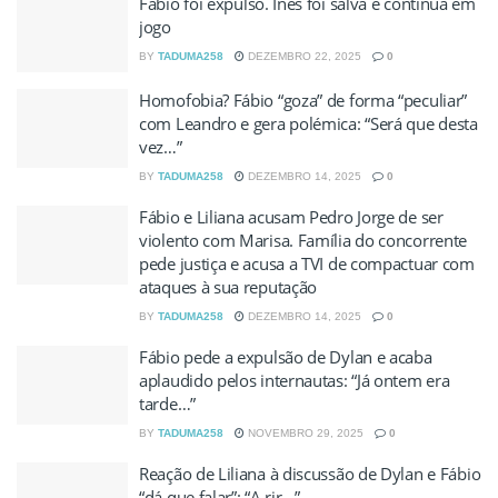
Fábio foi expulso. Inês foi salva e continua em
jogo
BY
TADUMA258
DEZEMBRO 22, 2025
0
Homofobia? Fábio “goza” de forma “peculiar”
com Leandro e gera polémica: “Será que desta
vez…”
BY
TADUMA258
DEZEMBRO 14, 2025
0
Fábio e Liliana acusam Pedro Jorge de ser
violento com Marisa. Família do concorrente
pede justiça e acusa a TVI de compactuar com
ataques à sua reputação
BY
TADUMA258
DEZEMBRO 14, 2025
0
Fábio pede a expulsão de Dylan e acaba
aplaudido pelos internautas: “Já ontem era
tarde…”
BY
TADUMA258
NOVEMBRO 29, 2025
0
Reação de Liliana à discussão de Dylan e Fábio
“dá que falar”: “A rir…”