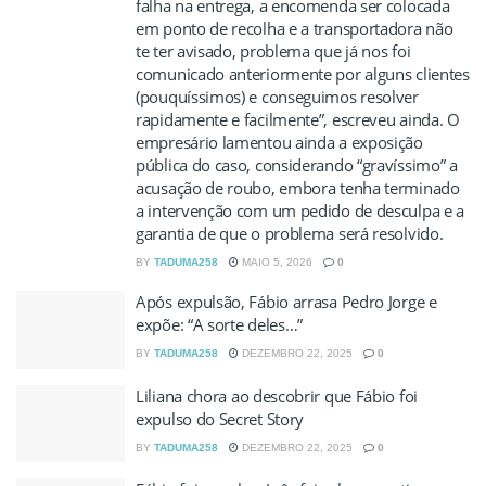
falha na entrega, a encomenda ser colocada
em ponto de recolha e a transportadora não
te ter avisado, problema que já nos foi
comunicado anteriormente por alguns clientes
(pouquíssimos) e conseguimos resolver
rapidamente e facilmente”, escreveu ainda. O
empresário lamentou ainda a exposição
pública do caso, considerando “gravíssimo” a
acusação de roubo, embora tenha terminado
a intervenção com um pedido de desculpa e a
garantia de que o problema será resolvido.
BY
TADUMA258
MAIO 5, 2026
0
Após expulsão, Fábio arrasa Pedro Jorge e
expõe: “A sorte deles…”
BY
TADUMA258
DEZEMBRO 22, 2025
0
Liliana chora ao descobrir que Fábio foi
expulso do Secret Story
BY
TADUMA258
DEZEMBRO 22, 2025
0