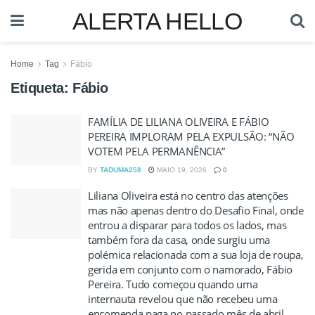
ALERTA HELLO
Home
Tag
Fábio
Etiqueta:
Fábio
FAMÍLIA DE LILIANA OLIVEIRA E FÁBIO
PEREIRA IMPLORAM PELA EXPULSÃO: “NÃO
VOTEM PELA PERMANÊNCIA”
BY
TADUMA258
MAIO 19, 2026
0
Liliana Oliveira está no centro das atenções
mas não apenas dentro do Desafio Final, onde
entrou a disparar para todos os lados, mas
também fora da casa, onde surgiu uma
polémica relacionada com a sua loja de roupa,
gerida em conjunto com o namorado, Fábio
Pereira. Tudo começou quando uma
internauta revelou que não recebeu uma
encomenda paga no passado mês de abril,