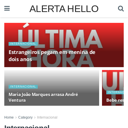
ALERTA HELLO
INTERNACIONAL
Estrangeiros pegam em menina de
dois anos
INTERNACIONAL
INTERNACIO
Maria João Marques arrasa André
Ventura
Bebe resg
Home
Category
Internacional