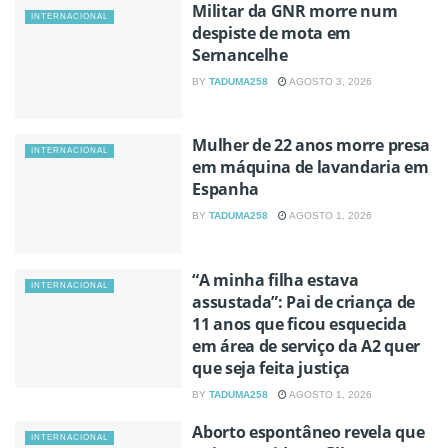
Militar da GNR morre num
INTERNACIONAL
despiste de mota em
Sernancelhe
BY
TADUMA258
AGOSTO 3, 2026
Mulher de 22 anos morre presa
INTERNACIONAL
em máquina de lavandaria em
Espanha
BY
TADUMA258
AGOSTO 1, 2026
“A minha filha estava
INTERNACIONAL
assustada”: Pai de criança de
11 anos que ficou esquecida
em área de serviço da A2 quer
que seja feita justiça
BY
TADUMA258
AGOSTO 1, 2026
Aborto espontâneo revela que
INTERNACIONAL