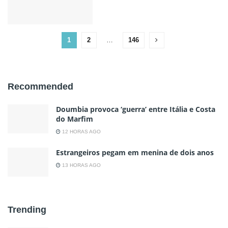
1
2
…
146
Recommended
Doumbia provoca ‘guerra’ entre Itália e Costa
do Marfim
12 HORAS AGO
Estrangeiros pegam em menina de dois anos
13 HORAS AGO
Trending