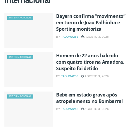
Internacional
Bayern confirma “movimento”
INTERNACIONAL
em torno de João Palhinha e
Sporting monitoriza
BY
TADUMA258
AGOSTO 3, 2026
Homem de 22 anos baleado
INTERNACIONAL
com quatro tiros na Amadora.
Suspeito foi detido
BY
TADUMA258
AGOSTO 3, 2026
Bebé em estado grave após
INTERNACIONAL
atropelamento no Bombarral
BY
TADUMA258
AGOSTO 3, 2026