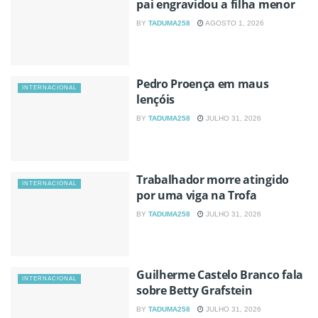
pai engravidou a filha menor
BY
TADUMA258
AGOSTO 1, 2026
Pedro Proença em maus
INTERNACIONAL
lençóis
BY
TADUMA258
JULHO 31, 2026
Trabalhador morre atingido
INTERNACIONAL
por uma viga na Trofa
BY
TADUMA258
JULHO 31, 2026
Guilherme Castelo Branco fala
INTERNACIONAL
sobre Betty Grafstein
BY
TADUMA258
JULHO 31, 2026