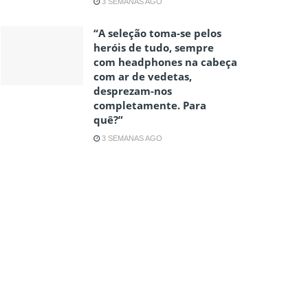
3 SEMANAS AGO
“A seleção toma-se pelos
heróis de tudo, sempre
com headphones na cabeça
com ar de vedetas,
desprezam-nos
completamente. Para
quê?”
3 SEMANAS AGO