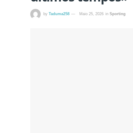
by
Taduma258
Maio 25, 2026
in
Sporting