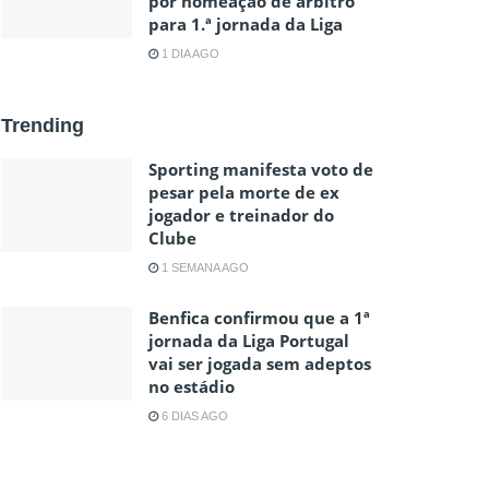
por nomeação de árbitro
para 1.ª jornada da Liga
1 DIA AGO
Trending
Sporting manifesta voto de
pesar pela morte de ex
jogador e treinador do
Clube
1 SEMANA AGO
Benfica confirmou que a 1ª
jornada da Liga Portugal
vai ser jogada sem adeptos
no estádio
6 DIAS AGO