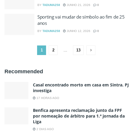
BY
TADUMA258
JUNHO 21, 2026
0
Sporting vai mudar de símbolo ao fim de 25
anos
BY
TADUMA258
JUNHO 12, 2026
0
1
2
…
13
Recommended
Casal encontrado morto em casa em Sintra. PJ
investiga
17 HORAS AGO
Benfica apresenta reclamação junto da FPF
por nomeação de árbitro para 1.ª jornada da
Liga
2 DIAS AGO