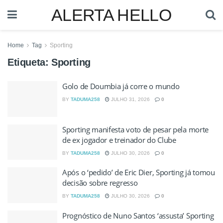
ALERTA HELLO
Home
Tag
Sporting
Etiqueta:
Sporting
Golo de Doumbia já corre o mundo
BY
TADUMA258
JULHO 31, 2026
0
Sporting manifesta voto de pesar pela morte
de ex jogador e treinador do Clube
BY
TADUMA258
JULHO 30, 2026
0
Após o ‘pedido’ de Eric Dier, Sporting já tomou
decisão sobre regresso
BY
TADUMA258
JULHO 30, 2026
0
Prognóstico de Nuno Santos ‘assusta’ Sporting