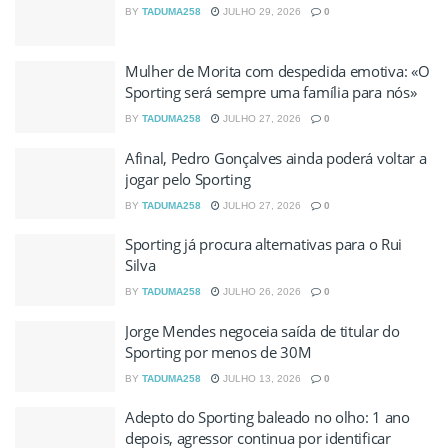
BY
TADUMA258
JULHO 29, 2026
0
Mulher de Morita com despedida emotiva: «O
Sporting será sempre uma família para nós»
BY
TADUMA258
JULHO 27, 2026
0
Afinal, Pedro Gonçalves ainda poderá voltar a
jogar pelo Sporting
BY
TADUMA258
JULHO 27, 2026
0
Sporting já procura alternativas para o Rui
Silva
BY
TADUMA258
JULHO 26, 2026
0
Jorge Mendes negoceia saída de titular do
Sporting por menos de 30M
BY
TADUMA258
JULHO 13, 2026
0
Adepto do Sporting baleado no olho: 1 ano
depois, agressor continua por identificar