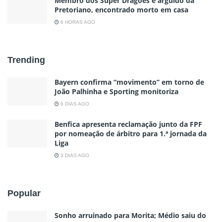
Membro dos Super Dragões e arguido da
Pretoriano, encontrado morto em casa
6 HORAS AGO
Trending
Bayern confirma “movimento” em torno de
João Palhinha e Sporting monitoriza
6 DIAS AGO
Benfica apresenta reclamação junto da FPF
por nomeação de árbitro para 1.ª jornada da
Liga
3 DIAS AGO
Popular
Sonho arruinado para Morita; Médio saiu do