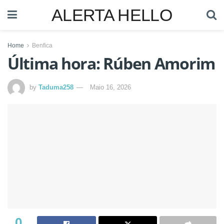
ALERTA HELLO
Home
Benfica
Última hora: Rúben Amorim
by
Taduma258
Maio 16, 2026
0