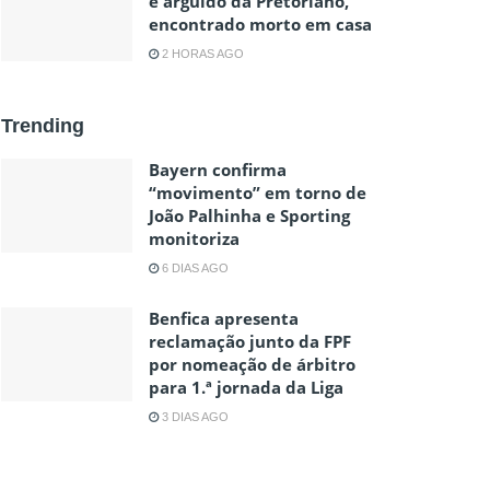
e arguido da Pretoriano,
encontrado morto em casa
2 HORAS AGO
Trending
Bayern confirma
“movimento” em torno de
João Palhinha e Sporting
monitoriza
6 DIAS AGO
Benfica apresenta
reclamação junto da FPF
por nomeação de árbitro
para 1.ª jornada da Liga
3 DIAS AGO