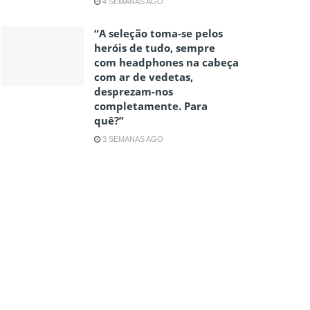
4 SEMANAS AGO
“A seleção toma-se pelos
heróis de tudo, sempre
com headphones na cabeça
com ar de vedetas,
desprezam-nos
completamente. Para
quê?”
3 SEMANAS AGO