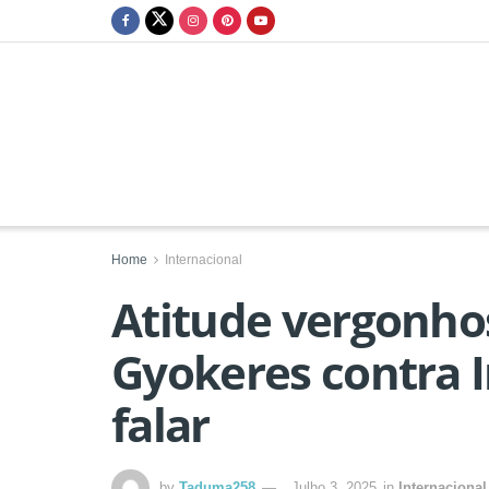
Home
Internacional
Atitude vergonho
Gyokeres contra I
falar
by
Taduma258
Julho 3, 2025
in
Internacional