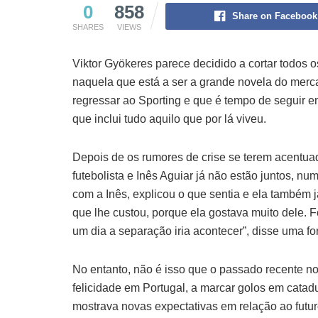
0
858
Share on Facebook
SHARES
VIEWS
Viktor Gyökeres parece decidido a cortar todos o
naquela que está a ser a grande novela do mercad
regressar ao Sporting e que é tempo de seguir em
que inclui tudo aquilo que por lá viveu.
Depois de os rumores de crise se terem acentua
futebolista e Inês Aguiar já não estão juntos, nu
com a Inês, explicou o que sentia e ela também j
que lhe custou, porque ela gostava muito dele. 
um dia a separação iria acontecer”, disse uma fo
No entanto, não é isso que o passado recente 
felicidade em Portugal, a marcar golos em catad
mostrava novas expectativas em relação ao futu