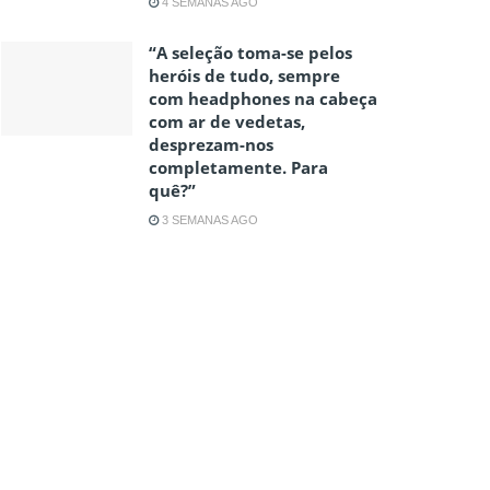
4 SEMANAS AGO
“A seleção toma-se pelos
heróis de tudo, sempre
com headphones na cabeça
com ar de vedetas,
desprezam-nos
completamente. Para
quê?”
3 SEMANAS AGO