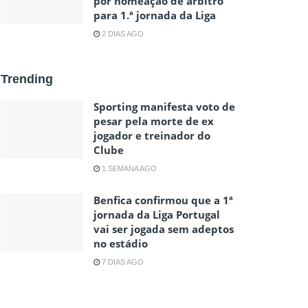
por nomeação de árbitro
para 1.ª jornada da Liga
2 DIAS AGO
Trending
Sporting manifesta voto de
pesar pela morte de ex
jogador e treinador do
Clube
1 SEMANA AGO
Benfica confirmou que a 1ª
jornada da Liga Portugal
vai ser jogada sem adeptos
no estádio
7 DIAS AGO