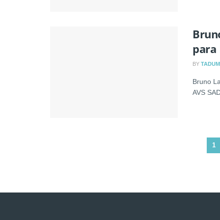
Brun
para 
BY
TADUM
Bruno La
AVS SAD.
1