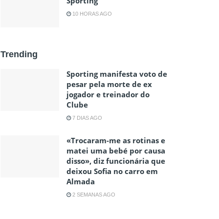
Sporting
10 HORAS AGO
Trending
Sporting manifesta voto de
pesar pela morte de ex
jogador e treinador do
Clube
7 DIAS AGO
«Trocaram-me as rotinas e
matei uma bebé por causa
disso», diz funcionária que
deixou Sofia no carro em
Almada
2 SEMANAS AGO