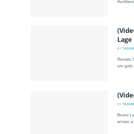
Auckland
(Vide
Lage
BY
TADUM
Renato 
um golo. 
(Vide
BY
TADUM
Bruno La
arraso a