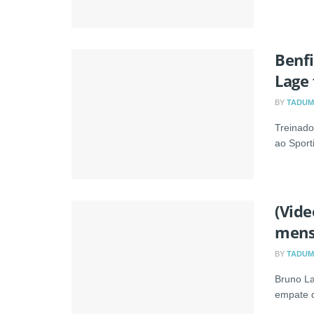
Benfi
Lage 
BY
TADUM
Treinado
ao Sporti
(Vide
mens
BY
TADUM
Bruno La
empate d