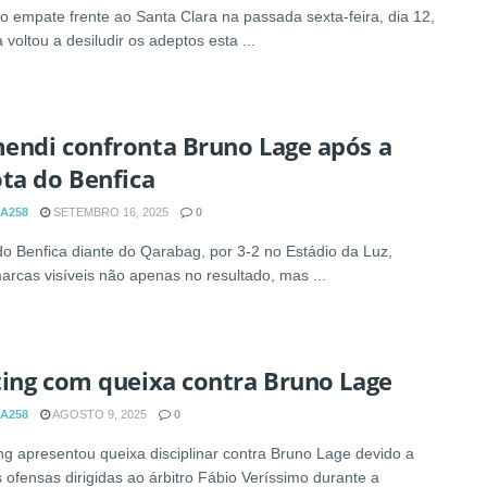
o empate frente ao Santa Clara na passada sexta-feira, dia 12,
 voltou a desiludir os adeptos esta ...
endi confronta Bruno Lage após a
ta do Benfica
A258
SETEMBRO 16, 2025
0
do Benfica diante do Qarabag, por 3-2 no Estádio da Luz,
arcas visíveis não apenas no resultado, mas ...
ting com queixa contra Bruno Lage
A258
AGOSTO 9, 2025
0
ng apresentou queixa disciplinar contra Bruno Lage devido a
 ofensas dirigidas ao árbitro Fábio Veríssimo durante a