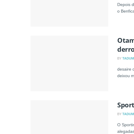
Depois d
o Benfica
Otam
derro
BY
TADUM
desaire 
deixou m
Spor
BY
TADUM
O Sporti
alegadas