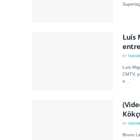
Supertaç
Luís
entr
BY
TADUM
Luís Mig
CMTV, pr
e ...
(Vide
Kökç
BY
TADUM
Bruno La