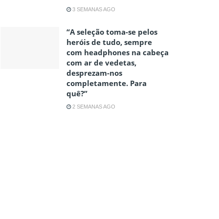
3 SEMANAS AGO
“A seleção toma-se pelos
heróis de tudo, sempre
com headphones na cabeça
com ar de vedetas,
desprezam-nos
completamente. Para
quê?”
2 SEMANAS AGO