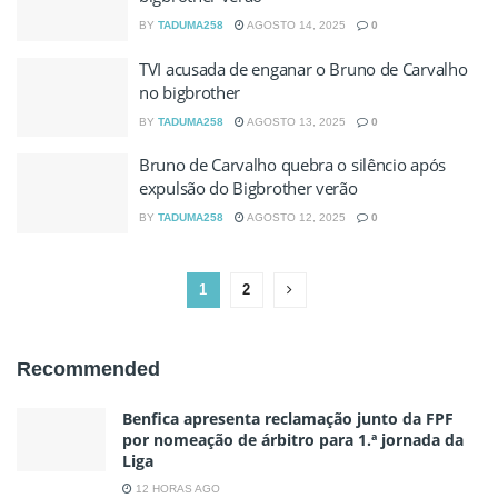
BY
TADUMA258
AGOSTO 14, 2025
0
TVI acusada de enganar o Bruno de Carvalho
no bigbrother
BY
TADUMA258
AGOSTO 13, 2025
0
Bruno de Carvalho quebra o silêncio após
expulsão do Bigbrother verão
BY
TADUMA258
AGOSTO 12, 2025
0
1
2
Recommended
Benfica apresenta reclamação junto da FPF
por nomeação de árbitro para 1.ª jornada da
Liga
12 HORAS AGO