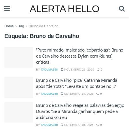
ALERTA HELLO
Home
Tag
Bruno de Carvalho
Etiqueta:
Bruno de Carvalho
“Puto mimado, malcriado, cobardolas”: Bruno
de Carvalho descasca Dylan com (duras)
críticas
BY
TADUMA258
NOVEMBRO 27, 2025
0
Bruno de Carvalho “pica” Catarina Miranda
após “derrota”: “Levaste um pontapé no…”
BY
TADUMA258
SETEMBRO 14, 2025
0
Bruno de Carvalho reage às palavras de Sérgio
Duarte: “Se a Miranda ganhar quem pede a
auditoria sou eu”
BY
TADUMA258
SETEMBRO 10, 2025
0