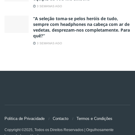
3 SEMANAS AGO
“A seleção toma-se pelos heróis de tudo,
sempre com headphones na cabeça com ar de
vedetas, desprezam-nos completamente. Para
quê?”
3 SEMANAS AGO
Politica de Privacidade
Contacto
Termos e Condições
Copyright ©2025, Todos os Direitos Reservados | Orgulhosamente