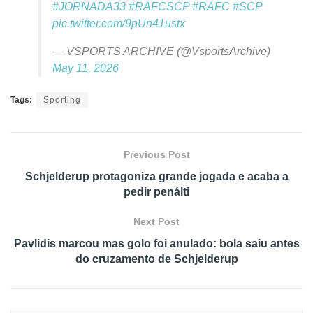
#JORNADA33
#RAFCSCP
#RAFC
#SCP
pic.twitter.com/9pUn41ustx
— VSPORTS ARCHIVE (@VsportsArchive)
May 11, 2026
Tags:
Sporting
Previous Post
Schjelderup protagoniza grande jogada e acaba a
pedir penálti
Next Post
Pavlidis marcou mas golo foi anulado: bola saiu antes
do cruzamento de Schjelderup