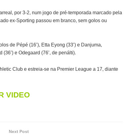
llarreal, por 3-2, num jogo de pré-temporada marcado pela
nçado ex-Sporting passou em branco, sem golos ou
os de Pépé (16’), Etta Eyong (33’) e Danjuma,
(36’) e Odegaard (76’, de penálti).
thletic Club e estreia-se na Premier League a 17, diante
R VIDEO
Next Post