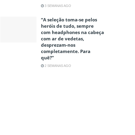
3 SEMANAS AGO
“A seleção toma-se pelos
heróis de tudo, sempre
com headphones na cabeça
com ar de vedetas,
desprezam-nos
completamente. Para
quê?”
2 SEMANAS AGO