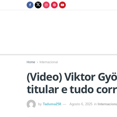
Home
Internacional
(Video) Viktor Gy
titular e tudo cor
by
Taduma258
Agosto 6, 2025
in
Internacion