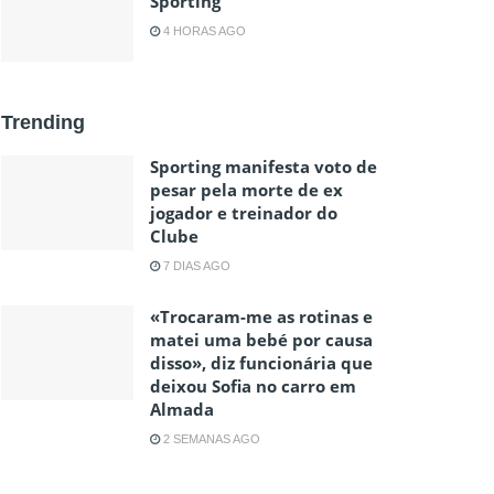
Sporting
4 HORAS AGO
Trending
Sporting manifesta voto de
pesar pela morte de ex
jogador e treinador do
Clube
7 DIAS AGO
«Trocaram-me as rotinas e
matei uma bebé por causa
disso», diz funcionária que
deixou Sofia no carro em
Almada
2 SEMANAS AGO