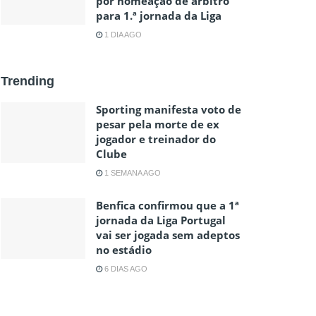
por nomeação de árbitro
para 1.ª jornada da Liga
1 DIA AGO
Trending
Sporting manifesta voto de
pesar pela morte de ex
jogador e treinador do
Clube
1 SEMANA AGO
Benfica confirmou que a 1ª
jornada da Liga Portugal
vai ser jogada sem adeptos
no estádio
6 DIAS AGO