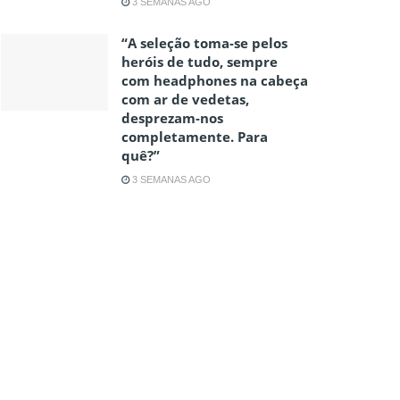
3 SEMANAS AGO
“A seleção toma-se pelos
heróis de tudo, sempre
com headphones na cabeça
com ar de vedetas,
desprezam-nos
completamente. Para
quê?”
3 SEMANAS AGO