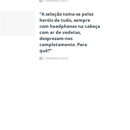
3 SEMANAS AGO
“A seleção toma-se pelos
heróis de tudo, sempre
com headphones na cabeça
com ar de vedetas,
desprezam-nos
completamente. Para
quê?”
3 SEMANAS AGO