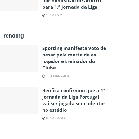
por nomeação de árbitro
para 1.ª jornada da Liga
1 DIA AGO
Trending
Sporting manifesta voto de
pesar pela morte de ex
jogador e treinador do
Clube
1 SEMANA AGO
Benfica confirmou que a 1ª
jornada da Liga Portugal
vai ser jogada sem adeptos
no estádio
6 DIAS AGO