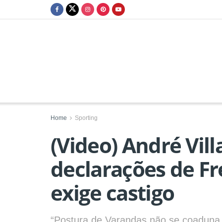
Home
Sporting
(Video) André Vill
declarações de Fr
exige castigo
“Postura de Varandas não se coaduna 