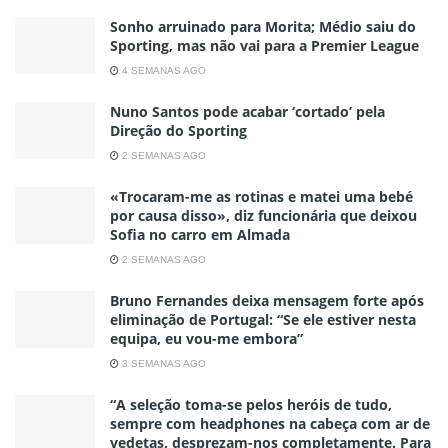
Sonho arruinado para Morita; Médio saiu do
Sporting, mas não vai para a Premier League
4 SEMANAS AGO
Nuno Santos pode acabar ‘cortado’ pela
Direção do Sporting
2 SEMANAS AGO
«Trocaram-me as rotinas e matei uma bebé
por causa disso», diz funcionária que deixou
Sofia no carro em Almada
2 SEMANAS AGO
Bruno Fernandes deixa mensagem forte após
eliminação de Portugal: “Se ele estiver nesta
equipa, eu vou-me embora”
3 SEMANAS AGO
“A seleção toma-se pelos heróis de tudo,
sempre com headphones na cabeça com ar de
vedetas, desprezam-nos completamente. Para