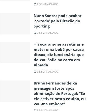
4 SEMANAS AGO
Nuno Santos pode acabar
‘cortado’ pela Direção do
Sporting
2 SEMANAS AGO
«Trocaram-me as rotinas e
matei uma bebé por causa
disso», diz funcionária que
deixou Sofia no carro em
Almada
2 SEMANAS AGO
Bruno Fernandes deixa
mensagem forte após
eliminação de Portugal: “Se
ele estiver nesta equipa, eu
vou-me embora”
3 SEMANAS AGO