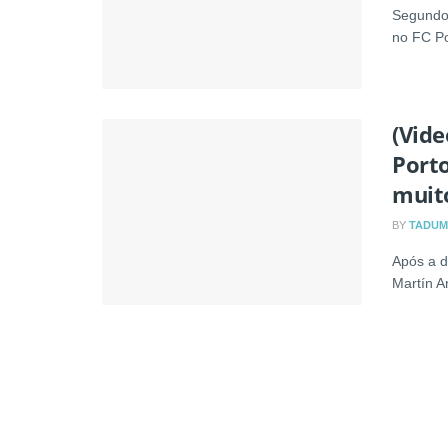
Segundo 
no FC Po
(Vide
Porto
muito
BY
TADUM
Após a d
Martín An