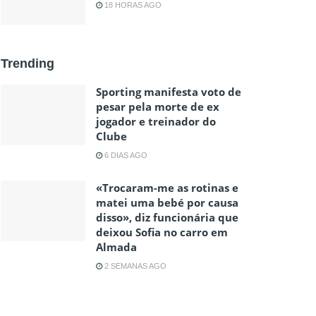
18 HORAS AGO
Trending
Sporting manifesta voto de
pesar pela morte de ex
jogador e treinador do
Clube
6 DIAS AGO
«Trocaram-me as rotinas e
matei uma bebé por causa
disso», diz funcionária que
deixou Sofia no carro em
Almada
2 SEMANAS AGO