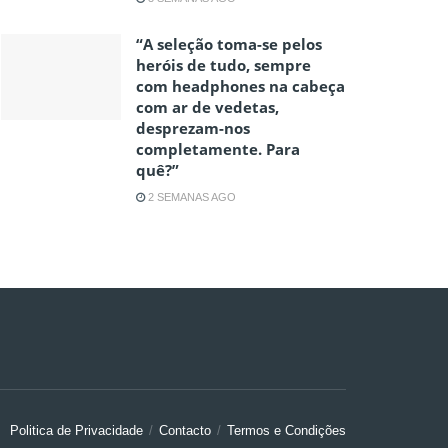
“A seleção toma-se pelos
heróis de tudo, sempre
com headphones na cabeça
com ar de vedetas,
desprezam-nos
completamente. Para
quê?”
2 SEMANAS AGO
Politica de Privacidade
Contacto
Termos e Condições