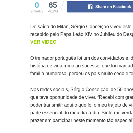
0
65
Share on Facebook
SHARES
VIEWS
De saída do Milan, Sérgio Conceição viveu este 
recebido pelo Papa Leão XIV no Jubileu do Desp
VER VIDEO
O treinador português foi um dos convidados e, di
história de vida rumo ao sucesso, que foi marca
família numerosa, perdeu os pais muito cedo e tev
Nas redes sociais, Sérgio Conceição, de 50 an
que teve oportunidade de viver. “Recebi com gran
poder transmitir aquilo que foi o meu trajeto de
parte essencial do meu dia-a-dia. Sinto-me verd
prazer em participar neste momento tão especial”,