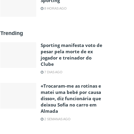
Sporting
8 HORAS AGO
Trending
Sporting manifesta voto de
pesar pela morte de ex
jogador e treinador do
Clube
7 DIAS AGO
«Trocaram-me as rotinas e
matei uma bebé por causa
disso», diz funcionária que
deixou Sofia no carro em
Almada
2 SEMANAS AGO