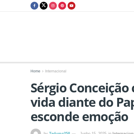
Home
Internacional
Sérgio Conceição 
vida diante do Pa
esconde emoção
by
Taduma258
Junho 15, 2025
in
Internacion