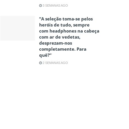
3 SEMANAS AGO
“A seleção toma-se pelos
heróis de tudo, sempre
com headphones na cabeça
com ar de vedetas,
desprezam-nos
completamente. Para
quê?”
2 SEMANAS AGO