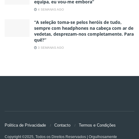
equipa, eu vou-me embora”
4 SEMANAS AGO
“A seleção toma-se pelos heróis de tudo,
sempre com headphones na cabeça com ar de
vedetas, desprezam-nos completamente. Para
quê?”
3 SEMANAS AGO
Politica de Privacidade
Contacto
Termos e Condições
Copyright ©2025, Todos os Direitos Reservados | Orgulhosamente