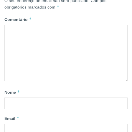
O seu endereço de email não será publicado.
Campos
*
obrigatórios marcados com
*
Comentário
*
Nome
*
Email