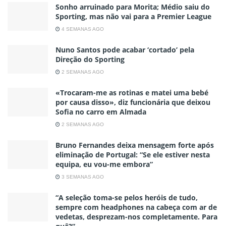
Sonho arruinado para Morita; Médio saiu do
Sporting, mas não vai para a Premier League
4 SEMANAS AGO
Nuno Santos pode acabar ‘cortado’ pela
Direção do Sporting
2 SEMANAS AGO
«Trocaram-me as rotinas e matei uma bebé
por causa disso», diz funcionária que deixou
Sofia no carro em Almada
2 SEMANAS AGO
Bruno Fernandes deixa mensagem forte após
eliminação de Portugal: “Se ele estiver nesta
equipa, eu vou-me embora”
3 SEMANAS AGO
“A seleção toma-se pelos heróis de tudo,
sempre com headphones na cabeça com ar de
vedetas, desprezam-nos completamente. Para