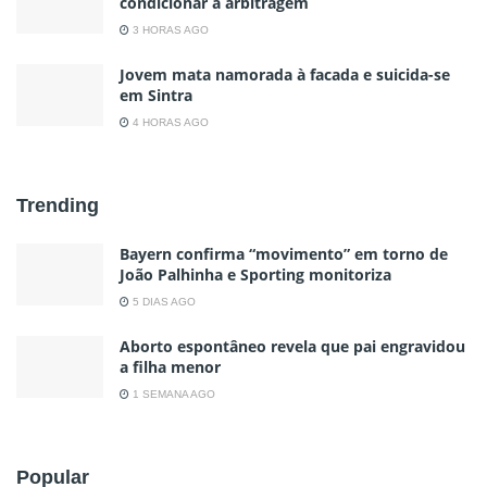
condicionar a arbitragem
3 HORAS AGO
Jovem mata namorada à facada e suicida-se
em Sintra
4 HORAS AGO
Trending
Bayern confirma “movimento” em torno de
João Palhinha e Sporting monitoriza
5 DIAS AGO
Aborto espontâneo revela que pai engravidou
a filha menor
1 SEMANA AGO
Popular