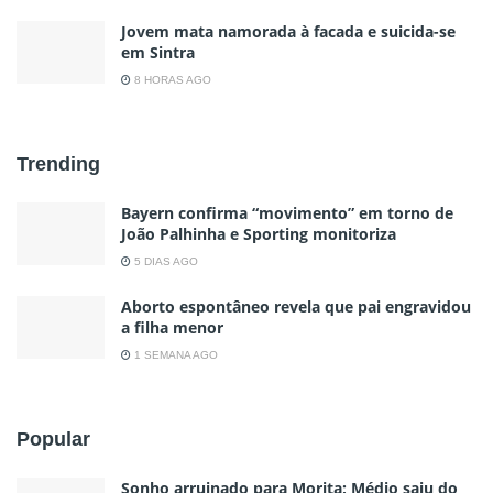
Jovem mata namorada à facada e suicida-se
em Sintra
8 HORAS AGO
Trending
Bayern confirma “movimento” em torno de
João Palhinha e Sporting monitoriza
5 DIAS AGO
Aborto espontâneo revela que pai engravidou
a filha menor
1 SEMANA AGO
Popular
Sonho arruinado para Morita; Médio saiu do