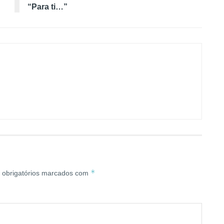
“Para ti…”
*
obrigatórios marcados com