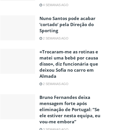
4 SEMANAS AGO
Nuno Santos pode acabar
‘cortado’ pela Direção do
Sporting
2 SEMANAS AGO
«Trocaram-me as rotinas e
matei uma bebé por causa
disso», diz funcionária que
deixou Sofia no carro em
Almada
2 SEMANAS AGO
Bruno Fernandes deixa
mensagem forte após
eliminação de Portugal: “Se
ele estiver nesta equipa, eu
vou-me embora”
3 SEMANAS AGO