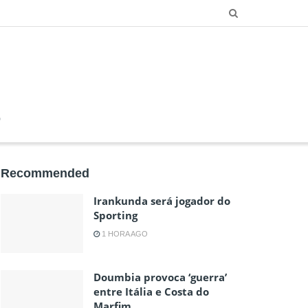
O
Recommended
Irankunda será jogador do
Sporting
1 HORA AGO
Doumbia provoca ‘guerra’
entre Itália e Costa do
Marfim