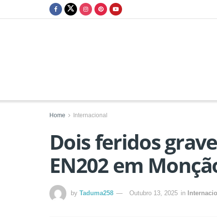
Home
Internacional
Dois feridos grav
EN202 em Monçã
by
Taduma258
Outubro 13, 2025
in
Internaci