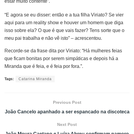
estar muito contente”.
“E agora se eu disser: então e a tua filha Viriato? Se vier
aqui para um reality show e houver um homem que diga
isso sobre ela? O que é que vais fazer? Tens sorte que o
meu pai trabalha e não vê isto” – acrescentou.
Recorde-se da frase dita por Viriato: “Há mulheres feias
que ficam bonitas por serem simpáticas e depois há a
Miranda que é feia, e é feia por fora.”.
Tags:
Catarina Miranda
Previous Post
João Cancelo apanhado a ser espancado na discoteca
Next Post
João Moura Caetano e Luíza Abreu confirmam namoro