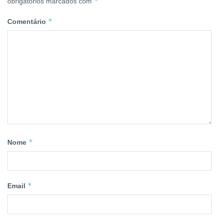
*
obrigatórios marcados com
*
Comentário
*
Nome
*
Email