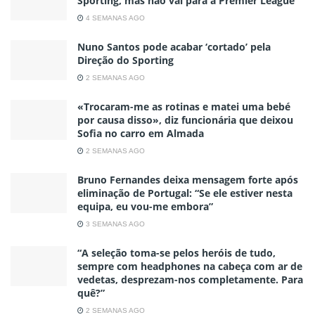
Sporting, mas não vai para a Premier League
4 SEMANAS AGO
Nuno Santos pode acabar ‘cortado’ pela
Direção do Sporting
2 SEMANAS AGO
«Trocaram-me as rotinas e matei uma bebé
por causa disso», diz funcionária que deixou
Sofia no carro em Almada
2 SEMANAS AGO
Bruno Fernandes deixa mensagem forte após
eliminação de Portugal: “Se ele estiver nesta
equipa, eu vou-me embora”
3 SEMANAS AGO
“A seleção toma-se pelos heróis de tudo,
sempre com headphones na cabeça com ar de
vedetas, desprezam-nos completamente. Para
quê?”
2 SEMANAS AGO