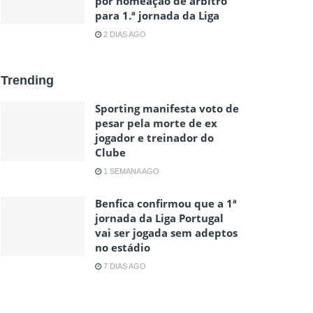
por nomeação de árbitro
para 1.ª jornada da Liga
2 DIAS AGO
Trending
Sporting manifesta voto de
pesar pela morte de ex
jogador e treinador do
Clube
1 SEMANA AGO
Benfica confirmou que a 1ª
jornada da Liga Portugal
vai ser jogada sem adeptos
no estádio
7 DIAS AGO