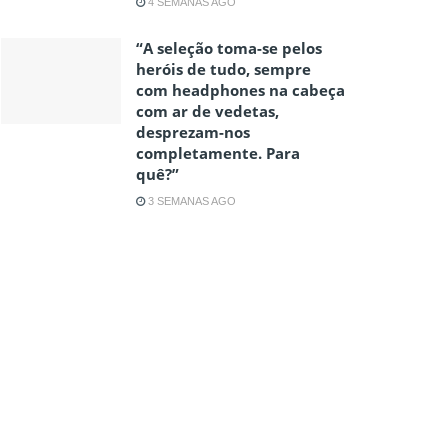
4 SEMANAS AGO
“A seleção toma-se pelos
heróis de tudo, sempre
com headphones na cabeça
com ar de vedetas,
desprezam-nos
completamente. Para
quê?”
3 SEMANAS AGO