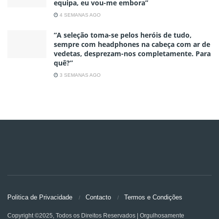
equipa, eu vou-me embora”
4 SEMANAS AGO
“A seleção toma-se pelos heróis de tudo,
sempre com headphones na cabeça com ar de
vedetas, desprezam-nos completamente. Para
quê?”
3 SEMANAS AGO
Politica de Privacidade
Contacto
Termos e Condições
Copyright ©2025, Todos os Direitos Reservados | Orgulhosamente