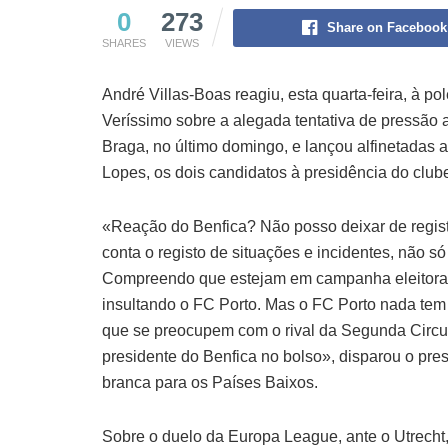
0
273
Share on Facebook
SHARES
VIEWS
André Villas-Boas reagiu, esta quarta-feira, à p
Veríssimo sobre a alegada tentativa de pressão a
Braga, no último domingo, e lançou alfinetadas 
Lopes, os dois candidatos à presidência do club
«Reação do Benfica? Não posso deixar de regist
conta o registo de situações e incidentes, não s
Compreendo que estejam em campanha eleitoral,
insultando o FC Porto. Mas o FC Porto nada tem
que se preocupem com o rival da Segunda Circul
presidente do Benfica no bolso», disparou o pres
branca para os Países Baixos.
Sobre o duelo da Europa League, ante o Utrecht