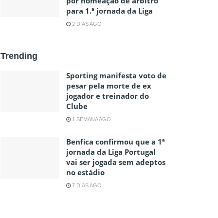
por nomeação de árbitro
para 1.ª jornada da Liga
2 DIAS AGO
Trending
Sporting manifesta voto de
pesar pela morte de ex
jogador e treinador do
Clube
1 SEMANA AGO
Benfica confirmou que a 1ª
jornada da Liga Portugal
vai ser jogada sem adeptos
no estádio
7 DIAS AGO