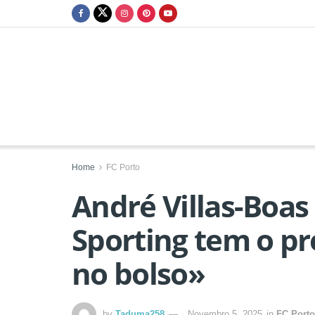
Home
FC Porto
André Villas-Boas
Sporting tem o pr
no bolso»
by
Taduma258
Novembro 5, 2025
in
FC Porto