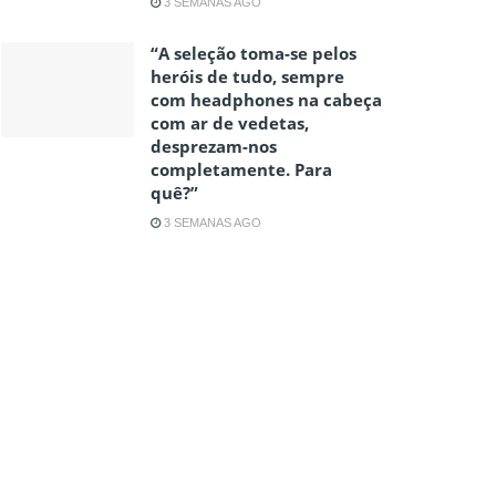
3 SEMANAS AGO
“A seleção toma-se pelos
heróis de tudo, sempre
com headphones na cabeça
com ar de vedetas,
desprezam-nos
completamente. Para
quê?”
3 SEMANAS AGO