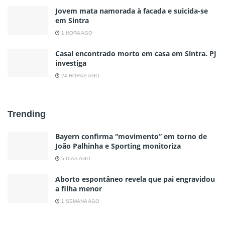
Jovem mata namorada à facada e suicida-se
em Sintra
1 HORA AGO
Casal encontrado morto em casa em Sintra. PJ
investiga
24 HORAS AGO
Trending
Bayern confirma “movimento” em torno de
João Palhinha e Sporting monitoriza
5 DIAS AGO
Aborto espontâneo revela que pai engravidou
a filha menor
1 SEMANA AGO