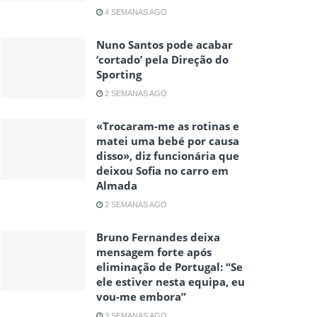
4 SEMANAS AGO
Nuno Santos pode acabar
‘cortado’ pela Direção do
Sporting
2 SEMANAS AGO
«Trocaram-me as rotinas e
matei uma bebé por causa
disso», diz funcionária que
deixou Sofia no carro em
Almada
2 SEMANAS AGO
Bruno Fernandes deixa
mensagem forte após
eliminação de Portugal: “Se
ele estiver nesta equipa, eu
vou-me embora”
3 SEMANAS AGO