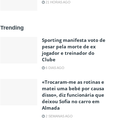
21 HORAS AGO
Trending
Sporting manifesta voto de
pesar pela morte de ex
jogador e treinador do
Clube
6 DIAS AGO
«Trocaram-me as rotinas e
matei uma bebé por causa
disso», diz funcionária que
deixou Sofia no carro em
Almada
2 SEMANAS AGO