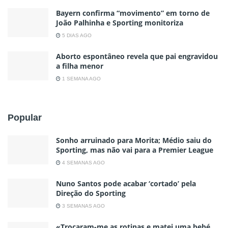
Bayern confirma “movimento” em torno de
João Palhinha e Sporting monitoriza
5 DIAS AGO
Aborto espontâneo revela que pai engravidou
a filha menor
1 SEMANA AGO
Popular
Sonho arruinado para Morita; Médio saiu do
Sporting, mas não vai para a Premier League
4 SEMANAS AGO
Nuno Santos pode acabar ‘cortado’ pela
Direção do Sporting
3 SEMANAS AGO
«Trocaram-me as rotinas e matei uma bebé