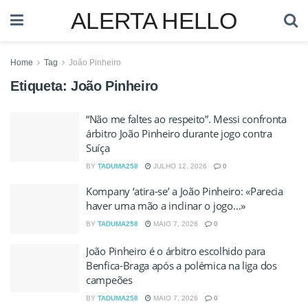
ALERTA HELLO
Home
Tag
João Pinheiro
Etiqueta:
João Pinheiro
“Não me faltes ao respeito”. Messi confronta
árbitro João Pinheiro durante jogo contra
Suíça
BY
TADUMA258
JULHO 12, 2026
0
Kompany ‘atira-se’ a João Pinheiro: «Parecia
haver uma mão a inclinar o jogo…»
BY
TADUMA258
MAIO 7, 2026
0
João Pinheiro é o árbitro escolhido para
Benfica-Braga após a polémica na liga dos
campeões
BY
TADUMA258
MAIO 7, 2026
0