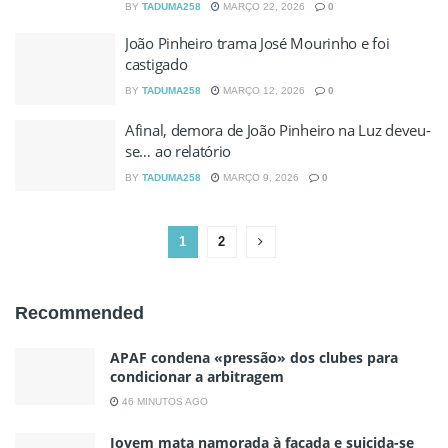
BY
TADUMA258
MARÇO 22, 2026
0
João Pinheiro trama José Mourinho e foi
castigado
BY
TADUMA258
MARÇO 12, 2026
0
Afinal, demora de João Pinheiro na Luz deveu-
se… ao relatório
BY
TADUMA258
MARÇO 9, 2026
0
1
2
Recommended
APAF condena «pressão» dos clubes para
condicionar a arbitragem
46 MINUTOS AGO
Jovem mata namorada à facada e suicida-se