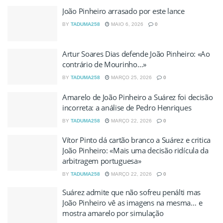
João Pinheiro arrasado por este lance
BY
TADUMA258
MAIO 6, 2026
0
Artur Soares Dias defende João Pinheiro: «Ao
contrário de Mourinho…»
BY
TADUMA258
MARÇO 25, 2026
0
Amarelo de João Pinheiro a Suárez foi decisão
incorreta: a análise de Pedro Henriques
BY
TADUMA258
MARÇO 22, 2026
0
Vítor Pinto dá cartão branco a Suárez e critica
João Pinheiro: «Mais uma decisão ridícula da
arbitragem portuguesa»
BY
TADUMA258
MARÇO 22, 2026
0
Suárez admite que não sofreu penálti mas
João Pinheiro vê as imagens na mesma… e
mostra amarelo por simulação